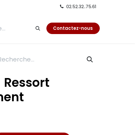
02.52.32..75.61
tion
Contactez-nous
 Ressort
ment