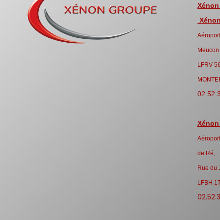
Xénon
Xénon 
Aéroport
Meucon
LFRV 5
MONTE
02.52.
Xénon
Aéroport
de Ré,
Rue du 
LFBH 1
02.52.