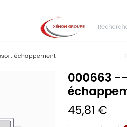
rs
Nous rejoindre
Demande de devis
Connexion
Réfec
essort échappement
000663 --
échappe
45,81
€