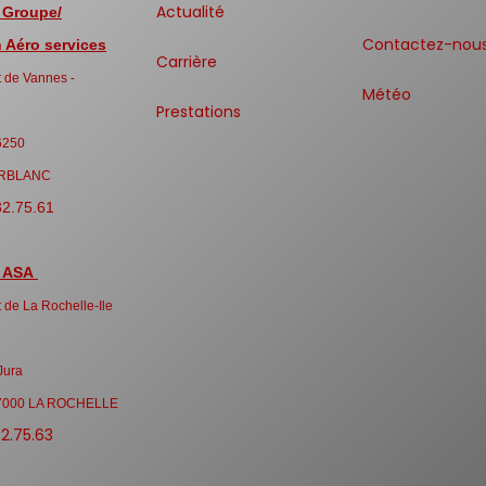
Actualité
 Groupe/
Contactez-nou
Aéro services
Carrière
 de Vannes -
Météo
Prestations
6250
RBLANC
32.75.61
 ASA
 de La Rochelle-Ile
Jura
7000 LA ROCHELLE
32.75.63