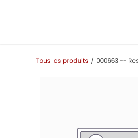
Se rendre au contenu
Présentation
Nos prestations
Nos atelie
Tous les produits
000663 -- R