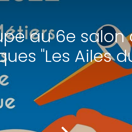
pe au 6e salon 
ques "Les Ailes 