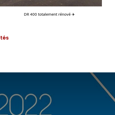
DR 400 totalement rénové ✈️
ités