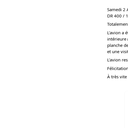
Samedi 2 A
DR 400 / 
Totalement
L’avion a é
intérieure
planche de
et une visi
L’avion re
Félicitatio
À très vite 