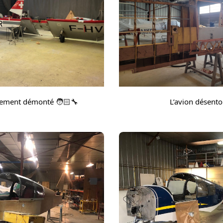
alement démonté 🧑🏻‍🔧
L’avion désento