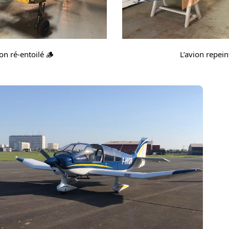
ion ré-entoilé 🪵
L’avion repein