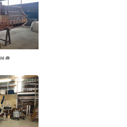
ilé 🧰