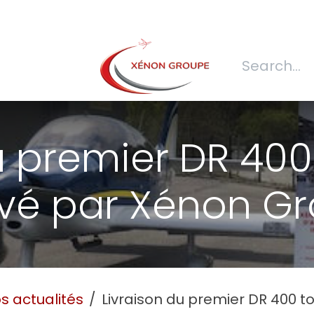
s
Join us
REQUEST FOR QUOTATION
Connexion
Refecti
u premier DR 40
vé par Xénon G
s actualités
Livraison du premier DR 400 totalement rénov