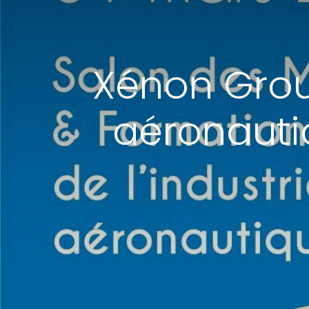
Xénon Grou
aéronauti