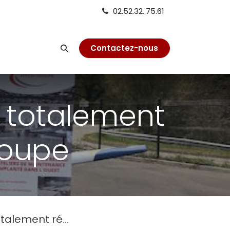
02.52.32..75.61
on
Contactez-nous
0 totalement
roupe
é par Xénon Groupe