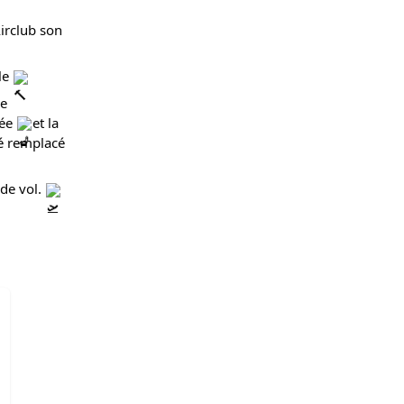
rclub son 
e 
e 
ée 
et la 
é remplacé 
de vol. 