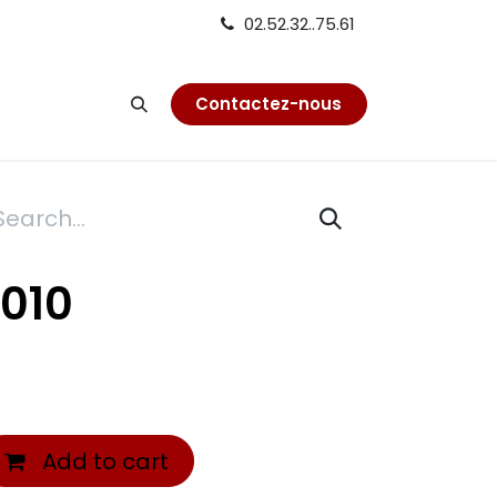
02.52.32..75.61
on
Contactez-nous
010
Add to cart