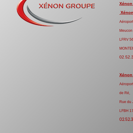
Xénon
Xénon 
Aéroport
Meucon
LFRV 5
MONTE
02.52.
Xénon
Aéroport
de Ré,
Rue du 
LFBH 1
02.52.