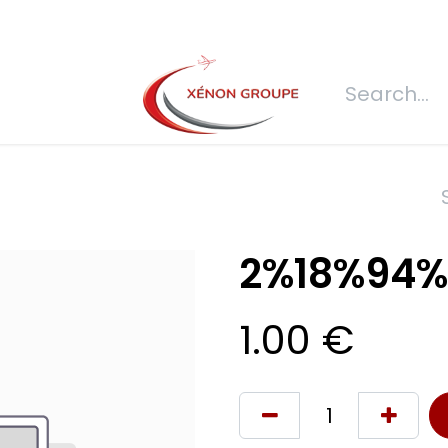
s
Join us
REQUEST FOR QUOTATION
Connexion
Refecti
2%18%94%
1.00
€