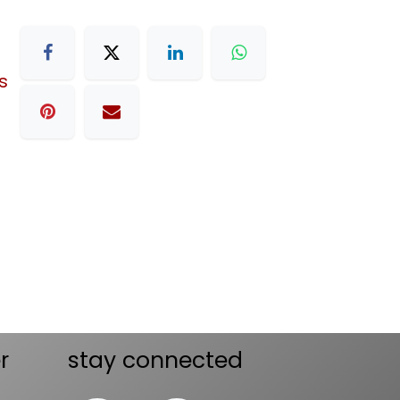
s
r
stay connected