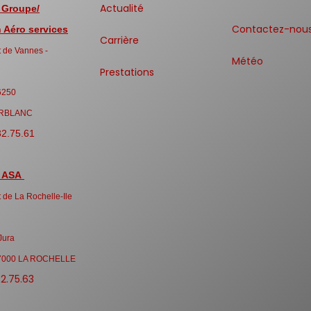
Actualité
 Groupe/
Contactez-nou
Aéro services
Carrière
 de Vannes -
Météo
Prestations
6250
RBLANC
32.75.61
 ASA
 de La Rochelle-Ile
Jura
7000 LA ROCHELLE
32.75.63