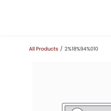
Skip to Content
Presentation
Our services
Our workshop
All Products
2%18%94%010