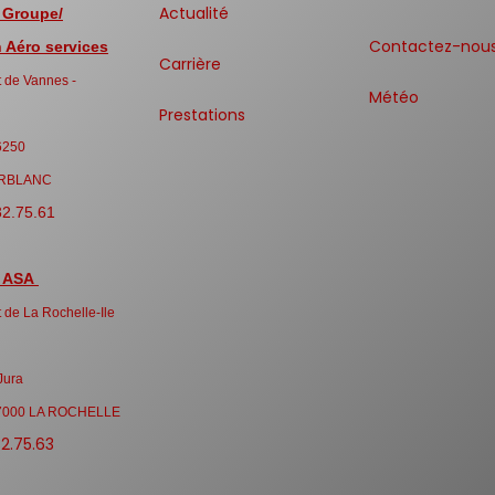
Actualité
 Groupe/
Contactez-nou
Aéro services
Carrière
 de Vannes -
Météo
Prestations
6250
RBLANC
32.75.61
 ASA
 de La Rochelle-Ile
Jura
7000 LA ROCHELLE
32.75.63