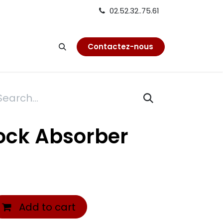
02.52.32..75.61
on
Contactez-nous
ock Absorber
Add to cart