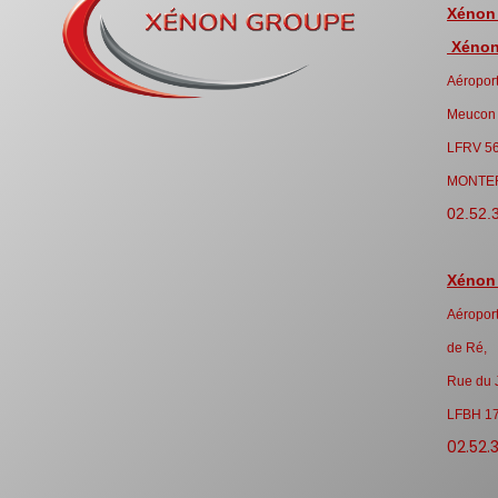
Xénon
Xénon 
Aéroport
Meucon
LFRV 5
MONTE
02.52.
Xénon
Aéroport
de Ré,
Rue du 
LFBH 1
02.52.