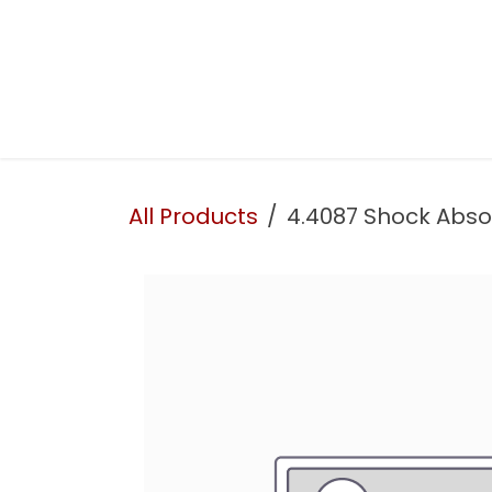
Skip to Content
Presentation
Our services
Our workshop
All Products
4.4087 Shock Abso