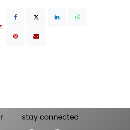
s
r
stay connected