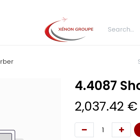
s
Join us
REQUEST FOR QUOTATION
Connexion
Refecti
rber
4.4087 Sh
2,037.42
€