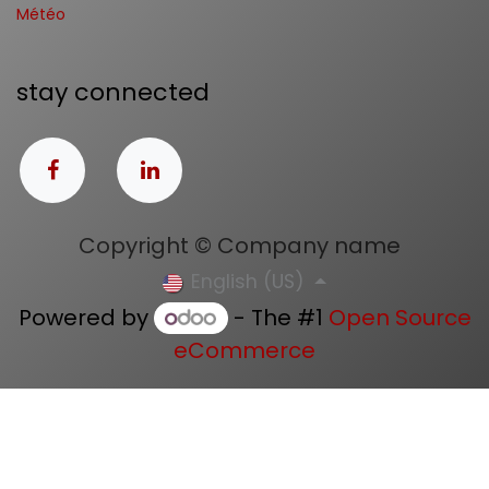
Météo
stay connected
Copyright © Company name
English (US)
Powered by
- The #1
Open Source
eCommerce