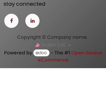
stay connected
Copyright © Company name
English (US)
Powered by
- The #1
Open Source
eCommerce