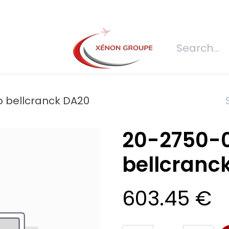
s
Join us
REQUEST FOR QUOTATION
Connexion
Refecti
p bellcranck DA20
20-2750-0
bellcranc
603.45
€