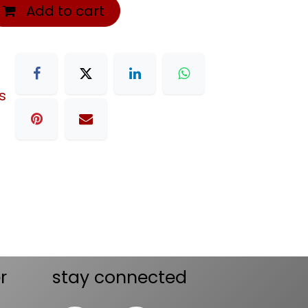
Add to cart
s
r
stay connected