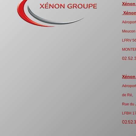
Xénon
Xénon 
Aéroport
Meucon
LFRV 5
MONTE
02.52.
Xénon
Aéroport
de Ré,
Rue du 
LFBH 1
02.52.