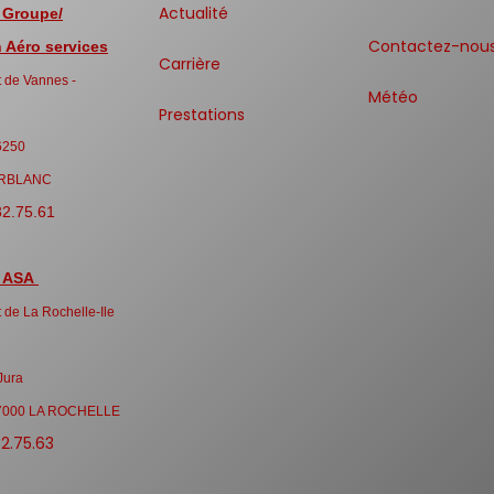
Actualité
 Groupe/
Contactez-nou
Aéro services
Carrière
 de Vannes -
Météo
Prestations
6250
RBLANC
32.75.61
 ASA
 de La Rochelle-Ile
Jura
7000 LA ROCHELLE
32.75.63