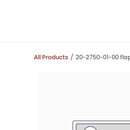
Skip to Content
Presentation
Our services
Our workshop
All Products
20-2750-01-00 fla