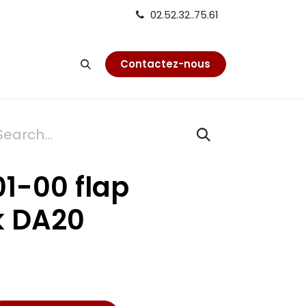
02.52.32..75.61
on
Contactez-nous
1-00 flap
k DA20