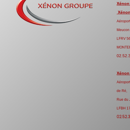
Xénon
Xénon 
Aéroport
Meucon
LFRV 5
MONTE
02.52.
Xénon
Aéroport
de Ré,
Rue du 
LFBH 1
02.52.