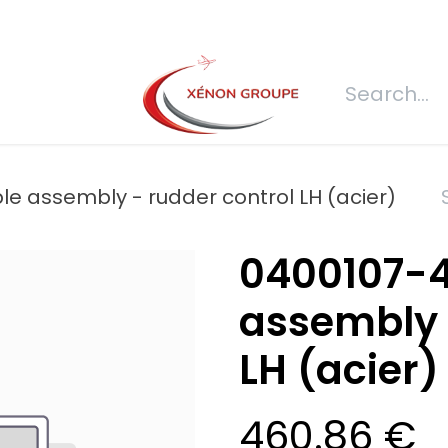
s
Join us
REQUEST FOR QUOTATION
Connexion
Refecti
le assembly - rudder control LH (acier)
0400107-4
assembly 
LH (acier)
460.86
€