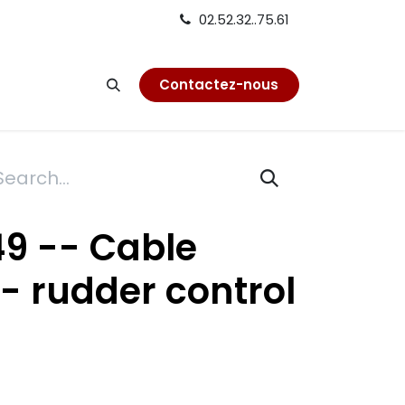
02.52.32..75.61
on
Contactez-nous
9 -- Cable
- rudder control