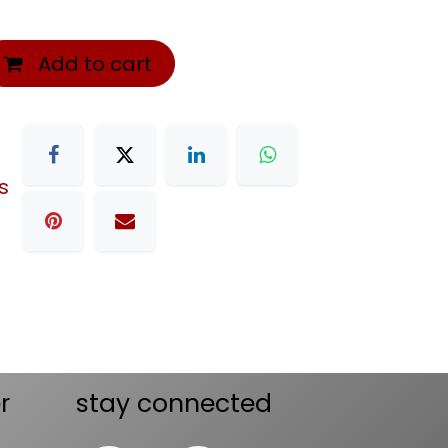
Add to cart
s
r
stay connected