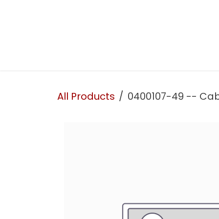
Skip to Content
Presentation
Our services
Our workshop
All Products
0400107-49 -- Cab