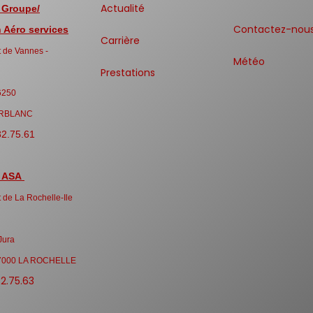
Actualité
 Groupe/
Contactez-nou
Aéro services
Carrière
 de Vannes -
Météo
Prestations
6250
RBLANC
32.75.61
 ASA
 de La Rochelle-Ile
Jura
7000 LA ROCHELLE
32.75.63