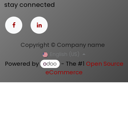
stay connected
Copyright © Company name
English (US)
Powered by
- The #1
Open Source
eCommerce