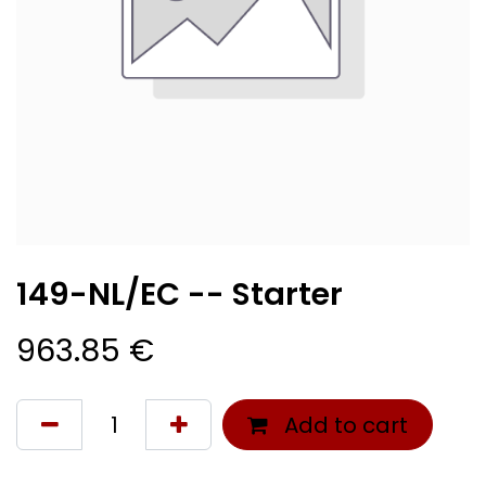
149-NL/EC -- Starter
963.85
€
Add to cart