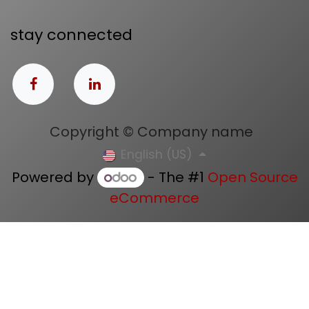
stay connected
Copyright © Company name
English (US)
Powered by
- The #1
Open Source
eCommerce