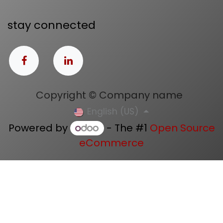
stay connected
Copyright © Company name
English (US)
Powered by
- The #1
Open Source
eCommerce