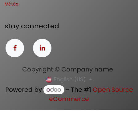
Météo
stay connected
Copyright © Company name
English (US)
Powered by
- The #1
Open Source
eCommerce