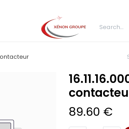
s
Join us
REQUEST FOR QUOTATION
Connexion
Refecti
-contacteur
16.11.16.0
contacteu
89.60
€