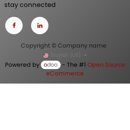
stay connected
Copyright © Company name
English (US)
Powered by
- The #1
Open Source
eCommerce