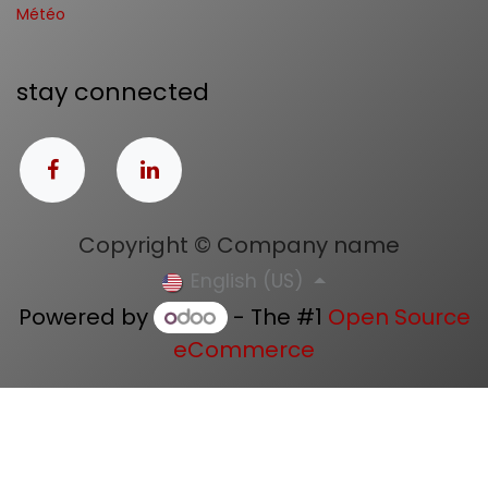
Météo
stay connected
Copyright © Company name
English (US)
Powered by
- The #1
Open Source
eCommerce