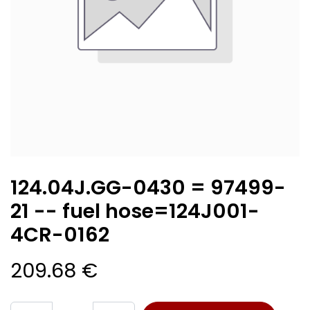
124.04J.GG-0430 = 97499-
21 -- fuel hose=124J001-
4CR-0162
209.68
€