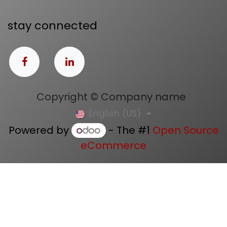
stay connected
Copyright © Company name
English (US)
Powered by
- The #1
Open Source
eCommerce