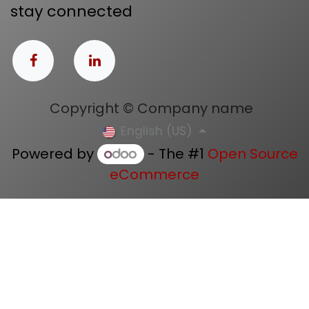
stay connected
Copyright © Company name
English (US)
Powered by
- The #1
Open Source
eCommerce