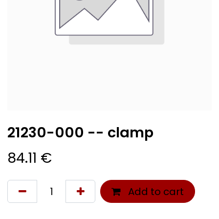
21230-000 -- clamp
84.11
€
Add to cart