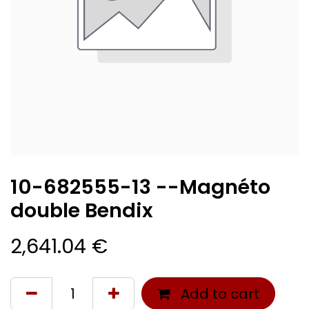
10-682555-13 --Magnéto
double Bendix
2,641.04
€
Add to cart