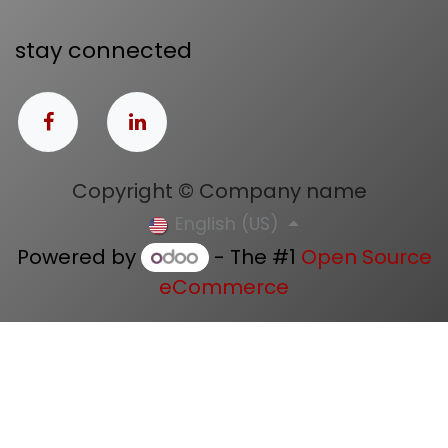
stay connected
Copyright © Company name
English (US)
Powered by
- The #1
Open Source
eCommerce