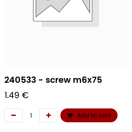
240533 - screw m6x75
1.49
€
Add to cart