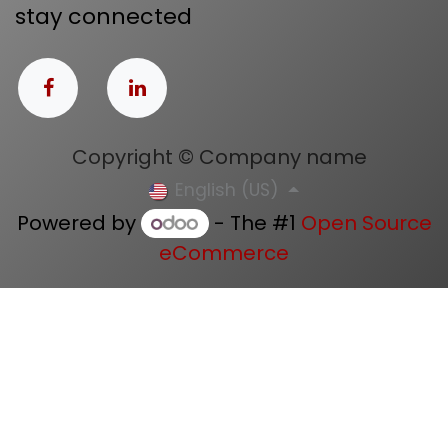
stay connected
Copyright © Company name
English (US)
Powered by
- The #1
Open Source
eCommerce