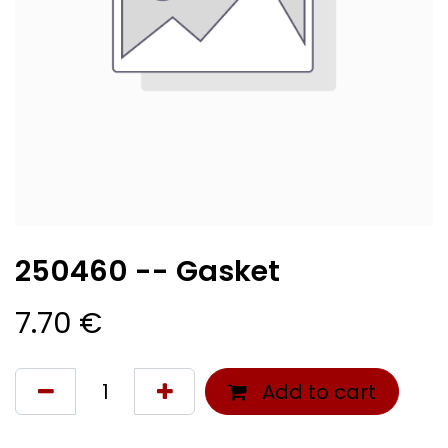
250460 -- Gasket
7.70
€
Add to cart