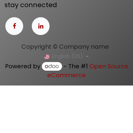
stay connected
Copyright © Company name
English (US)
Powered by
- The #1
Open Source
eCommerce