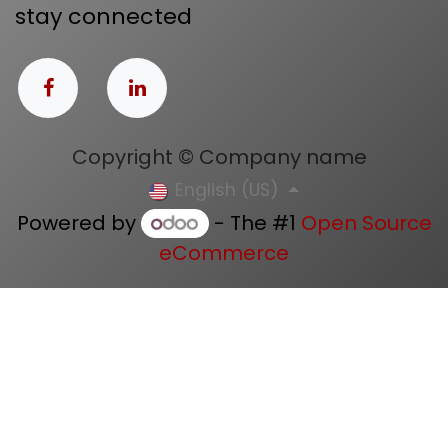
stay connected
Copyright © Company name
English (US)
Powered by
- The #1
Open Source
eCommerce