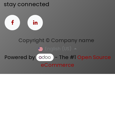
stay connected
Copyright © Company name
English (US)
Powered by
- The #1
Open Source
eCommerce