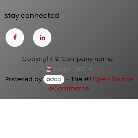
stay connected
Copyright © Company name
English (US)
Powered by
- The #1
Open Source
eCommerce