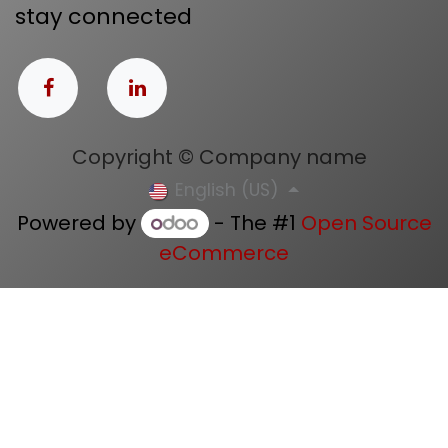
stay connected
Copyright © Company name
English (US)
Powered by
- The #1
Open Source
eCommerce