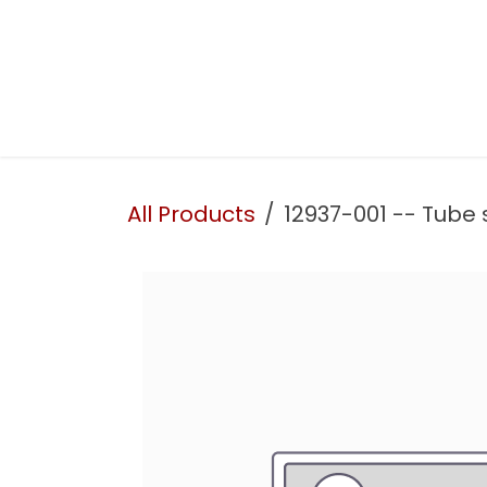
Skip to Content
Presentation
Our services
Our workshop
All Products
12937-001 -- Tube