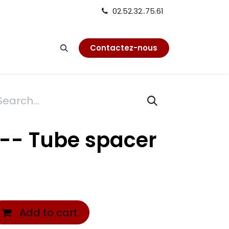
02.52.32..75.61
on
Contactez-nous
 -- Tube spacer
Add to cart