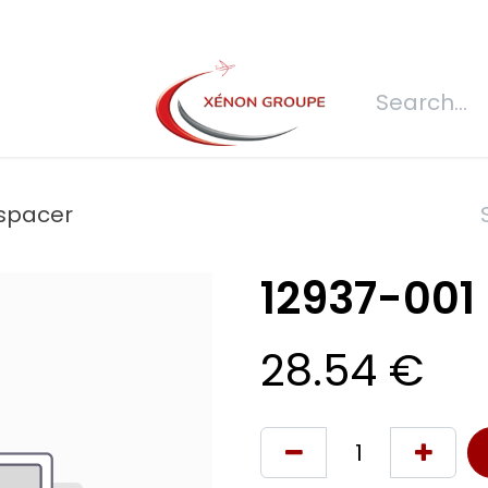
s
Join us
REQUEST FOR QUOTATION
Connexion
Refecti
 spacer
12937-001
28.54
€