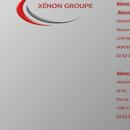
Xénon
Xénon 
Aéroport
Meucon
LFRV 5
MONTE
02.52.
Xénon
Aéroport
de Ré,
Rue du 
LFBH 1
02.52.