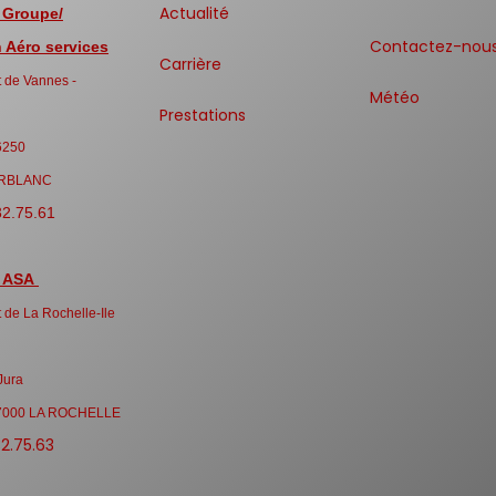
Actualité
 Groupe/
Contactez-nou
Aéro services
Carrière
 de Vannes -
Météo
Prestations
6250
RBLANC
32.75.61
 ASA
 de La Rochelle-Ile
Jura
7000 LA ROCHELLE
32.75.63