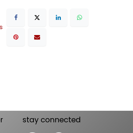
s
r
stay connected