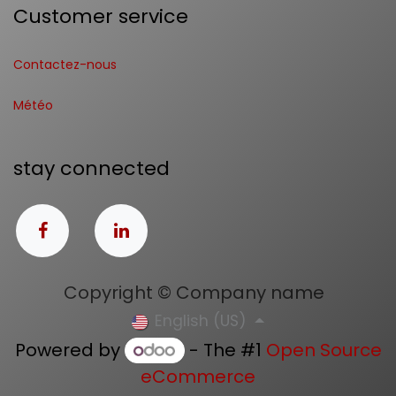
Customer service
Contactez-nous
Météo
stay connected
Copyright © Company name
English (US)
Powered by
- The #1
Open Source
eCommerce