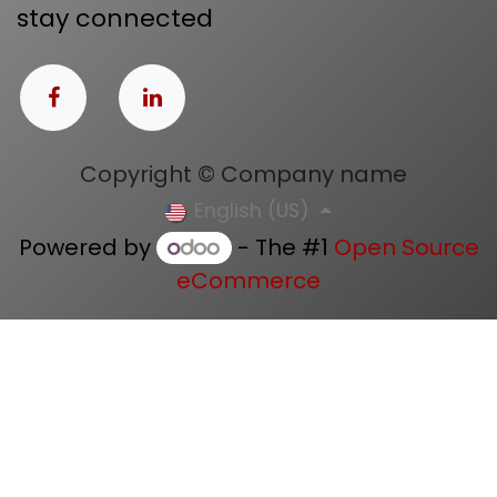
stay connected
Copyright © Company name
English (US)
Powered by
- The #1
Open Source
eCommerce