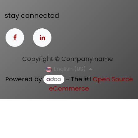
stay connected
Copyright © Company name
English (US)
Powered by
- The #1
Open Source
eCommerce