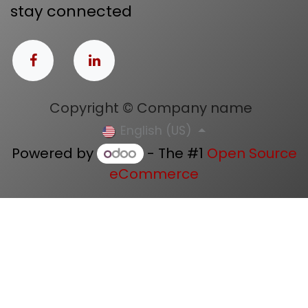
stay connected
Copyright © Company name
English (US)
Powered by
- The #1
Open Source
eCommerce