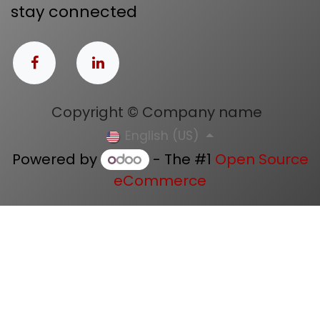
stay connected
Copyright © Company name
English (US)
Powered by
- The #1
Open Source
eCommerce