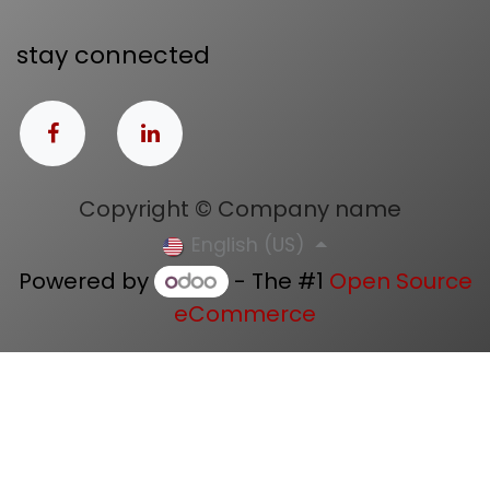
stay connected
Copyright © Company name
English (US)
Powered by
- The #1
Open Source
eCommerce