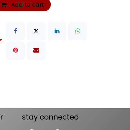
Add to cart
s
r
stay connected