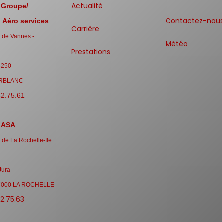
Actualité
 Groupe/
Contactez-nou
Aéro services
Carrière
 de Vannes -
Météo
Prestations
6250
RBLANC
32.75.61
 ASA
 de La Rochelle-Ile
Jura
7000 LA ROCHELLE
32.75.63