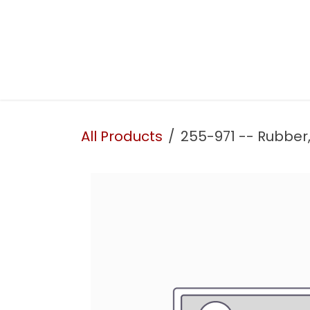
Skip to Content
Presentation
Our services
Our workshop
All Products
255-971 -- Rubber