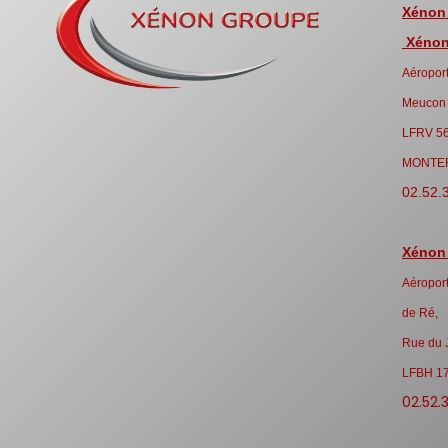
Xénon
Xénon 
Aéroport
Meucon
LFRV 5
MONTE
02.52.
Xénon
Aéroport
de Ré,
Rue du 
LFBH 1
02.52.