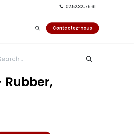
02.52.32..75.61
on
Contactez-nous
- Rubber,