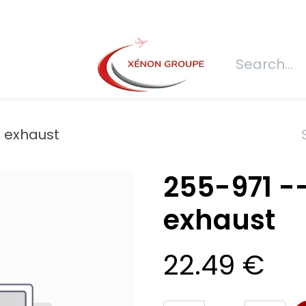
s
Join us
REQUEST FOR QUOTATION
Connexion
Refecti
, exhaust
255-971 -
exhaust
22.49
€