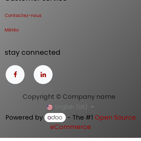
Contactez-nous
Météo
stay connected
Copyright © Company name
English (US)
Powered by
- The #1
Open Source
eCommerce