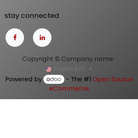
stay connected
Copyright © Company name
English (US)
Powered by
- The #1
Open Source
eCommerce