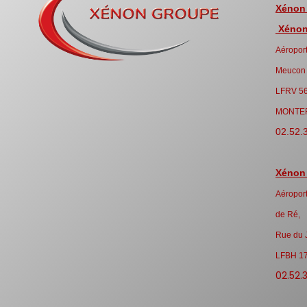
Xénon
Xénon 
Aéroport
Meucon
LFRV 5
MONTE
02.52.
Xénon
Aéroport
de Ré,
Rue du 
LFBH 1
02.52.