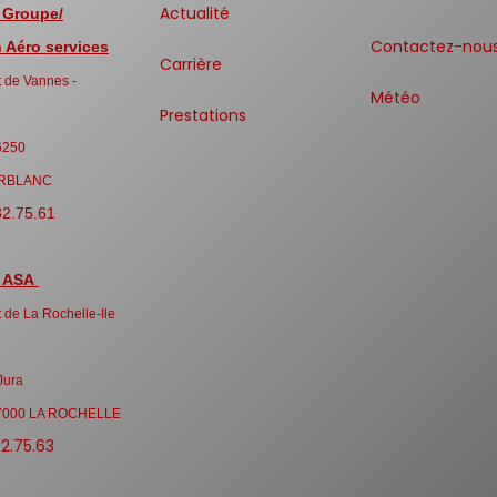
Actualité
 Groupe/
Contactez-nou
Aéro services
Carrière
 de Vannes -
Météo
Prestations
6250
RBLANC
32.75.61
 ASA
 de La Rochelle-Ile
Jura
7000 LA ROCHELLE
32.75.63