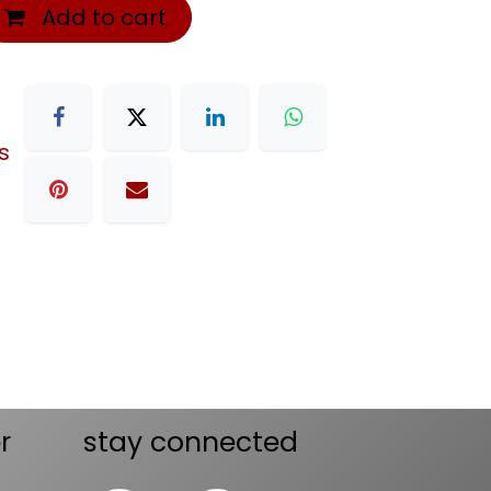
Add to cart
s
r
stay connected