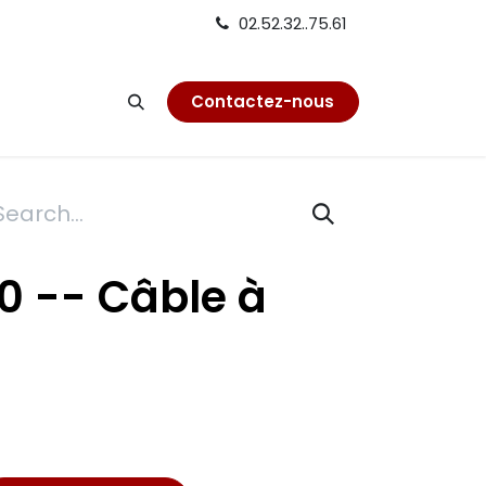
02.52.32..75.61
on
Contactez-nous
10 -- Câble à