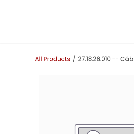
Skip to Content
Presentation
Our services
Our workshop
All Products
27.18.26.010 -- Câb