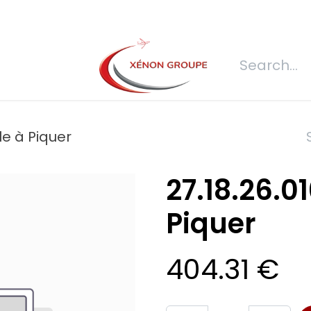
s
Join us
REQUEST FOR QUOTATION
Connexion
Refecti
le à Piquer
27.18.26.0
Piquer
404.31
€